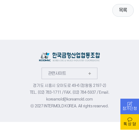
참관안내
이벤트
목록
전시 참관 안내
개막식
참관 사전등록
수출상담회
부스 레이아웃
세미나
참가기업 명단
편의정보
관련사이트
경기도 시흥시 오이도로 49-6 (정왕동 2197-2)
TEL. (02) 783-1711 / FAX. (02) 784-5937 / Email.
PRESS
koreamold@koreamold.com
ⓒ 2027 INTERMOLD KOREA. All rights reserved.
참가신청
공지사항
보도자료
톡 상 담
지원사업