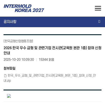
INTERMOLD KOREA 2027
공지사항
EN
공지사항
인터몰드코리아
참가안내
[한국금형산업협동조합]
전시회 개요
전시참가 개요
2026 한국 우수 금형 및 관련기업 전시관(교육원 본관 1층) 참여 신청
안내
온라인 참가신청
전시품목
전시회 운영 가이드
2025-10-20 10:09:30
15344 읽음
개최실적
세미나 안내
첨부파일
광고 안내
한국_우수_금형_및_관련기업_전시관(교육원_본관_1층)_참여_신청_안
내.zip