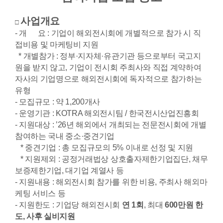
참관안내
이벤트
사업개요
□
전시 참관 안내
개막식
- 개 요 : 기업이 해외전시회에 개별적으로 참가 시 직
참관 사전등록
수출상담회
접비용 및 마케팅비 지원
* 개별참가 : 정부·지자체·유관기관 등으로부터 국고지
부스 레이아웃
세미나
원을 받지 않고, 기업이 전시회 주최사와 직접 계약하여
참가기업 명단
자사의 기업명으로 해외전시회에 독자적으로 참가하는
유형
편의정보
- 모집규모 : 약 1,200개사
- 운영기관 : KOTRA 해외전시팀 / 한국전시산업진흥회
- 지원대상 : ’26년 해외에서 개최되는 전문전시회에 개별
참여하는 국내 중소·중견기업
* 중견기업 : 총 모집규모의 5% 이내로 선정 및 지원
* 지원제외 : 공정거래법상 상호출자제한기업집단, 채무
PRESS
보증제한기업, 대기업 계열사 등
공지사항
- 지원내용 : 해외전시회 참가를 위한 비용, 주최사 해외마
케팅 서비스 등
보도자료
- 지원한도 : 기업당 해외전시회
연 1회
, 최대
600만원 한
지원사업
도, 사후 실비지원