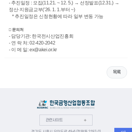
현장 스케치 영상
- 추진일정 : 모집(11.21. ~ 12. 5.) → 선정발표(12.31.) →
정산·지원금교부(’26. 1. 1.부터 ~)
포토 갤러리
* 추진일정은 신청현황에 따라 일부 변동 가능
□ 문의처
- 담당기관: 한국전시산업진흥회
- 연 락 처: 02-420-2042
- 이 메 일: ex@akei.or.kr
목록
관련사이트
경기도 시흥시 오이도로 49-6 (정왕동 2197-2)