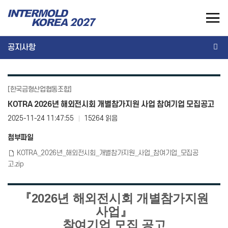
INTERMOLD KOREA 2027
공지사항
EN
공지사항
인터몰드코리아
참가안내
[한국금형산업협동조합]
전시회 개요
전시참가 개요
KOTRA 2026년 해외전시회 개별참가지원 사업 참여기업 모집공고
온라인 참가신청
2025-11-24 11:47:55
15264 읽음
전시품목
전시회 운영 가이드
개최실적
첨부파일
세미나 안내
KOTRA_2026년_해외전시회_개별참가지원_사업_참여기업_모집공
광고 안내
고.zip
『2026년 해외전시회 개별참가지원
사업』
참여기업 모집 공고